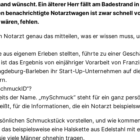
iemand wünscht. Ein älterer Herr fällt am Badestrand
n benachrichtigte Notarztwagen ist zwar schnell vo
 wären, fehlen.
m Notarzt genau das mitteilen, was er wissen muss, u
e aus eigenem Erleben stellten, führte zu einer Ges
st das Ergebnis von einjähriger Vorarbeit von Franz
gdeburg-Barleben ihr Start-Up-Unternehmen auf die 
rn.
ySchmuckID“?
ereits der Name. „mySchmuck“ steht für ein ganz per
eißt, für die Informationen, die ein Notarzt beispielsw
sönlichen Schmuckstück vorstellen, und wie kommen 
as beispielsweise eine Halskette aus Edelstahl mit 
sie viele Männer ohnehin tragen.