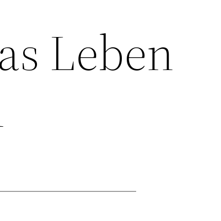
das Leben
n