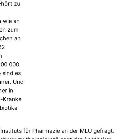
ehört zu
n wie an
hen zum
schen an
22
n
 100 000
 sind es
hner. Und
er in
e-Kranke
biotika
Instituts für Pharmazie an der MLU gefragt.