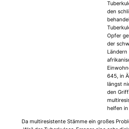
Tuberkul
den schl
behandel
Tuberkul
Opfer ge
der schw
Ländern 
afrikani
Einwohne
645, in 
längst n
den Grif
multiresi
helfen in
Da multiresistente Stämme ein großes Probl