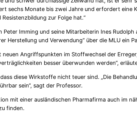
ke und schwer durchlässige Zellwand hat, ist er sehr
t sechs Monate bis zwei Jahre und erfordert eine K
d Resistenzbildung zur Folge hat.“
 Peter Imming und seine Mitarbeiterin Ines Rudolph a
er Herstellung und Verwendung“ über die MLU ein Pa
t neuen Angriffspunkten im Stoffwechsel der Errege
rträglichkeiten besser überwunden werden“, erläute
dass diese Wirkstoffe nicht teuer sind. „Die Behand
hrbar sein“, sagt der Professor.
ion mit einer ausländischen Pharmafirma auch im nähe
zu finden.