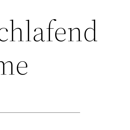
chlafend
ime