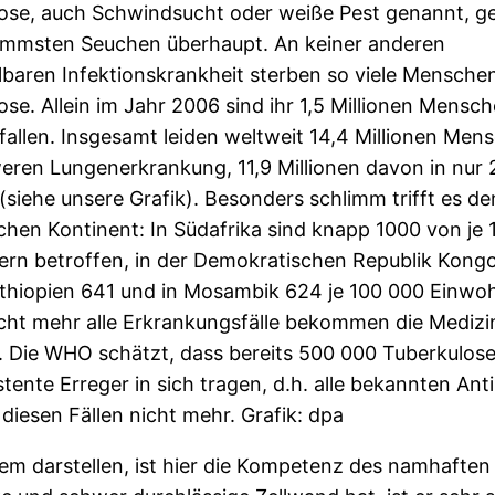
ose, auch Schwindsucht oder weiße Pest genannt, g
immsten Seuchen überhaupt. An keiner anderen
baren Infektionskrankheit sterben so viele Mensche
ose. Allein im Jahr 2006 sind ihr 1,5 Millionen Mensc
fallen. Insgesamt leiden weltweit 14,4 Millionen Men
eren Lungenerkrankung, 11,9 Millionen davon in nur 
(siehe unsere Grafik). Besonders schlimm trifft es de
schen Kontinent: In Südafrika sind knapp 1000 von je
rn betroffen, in der Demokratischen Republik Kongo
Äthiopien 641 und in Mosambik 624 je 100 000 Einwo
icht mehr alle Erkrankungsfälle bekommen die Medizin
f. Die WHO schätzt, dass bereits 500 000 Tuberkulos
stente Erreger in sich tragen, d.h. alle bekannten Anti
 diesen Fällen nicht mehr. Grafik: dpa
em darstellen, ist hier die Kompetenz des namhaften 