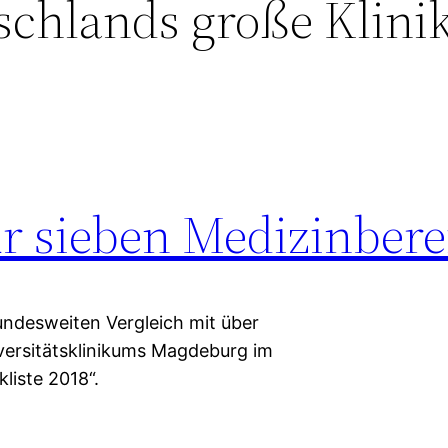
chlands große Klinik
ür sieben Medizinbere
undesweiten Vergleich mit über
iversitätsklinikums Magdeburg im
liste 2018“.