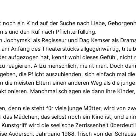
elbst noch ein Kind auf der Suche nach Liebe, Geborgen
is und den Ruf nach Pflichterfüllung.
an Jochymski als Regisseur und Dag Kemser als Drama
t am Anfang des Theaterstücks allgegenwärtig, trteib
er aufgezogen hat, kennt wohl dieses Gefühl, nicht 
 zu reagieren. Allzu menschlich, meint man. Doch da
ben, die Pflicht auszublenden, sich einfach mal die
die meisten Eltern einen anderen Weg als die junge Fr
ktionieren. Manchmal schlagen sie dann ihre Kinder, a
n, denn sie steht für viele junge Mütter, wird von zw
al das Mädchen, das selbst noch ein Kind ist, und einm
nstgriff wird die seelische Zerrissenheit überdeutlic
se Audersch, Jahrgang 1988, frisch von der Schausspi