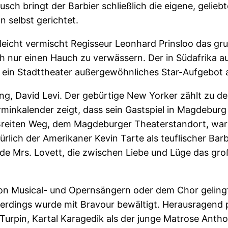
 bringt der Barbier schließlich die eigene, geliebte 
n selbst gerichtet.
so leicht vermischt Regisseur Leonhard Prinsloo das 
ch nur einen Hauch zu verwässern. Der in Südafrika 
 ein Stadttheater außergewöhnliches Star-Aufgebot a
rung, David Levi. Der gebürtige New Yorker zählt zu d
erminkalender zeigt, dass sein Gastspiel in Magdebu
reiten Weg, dem Magdeburger Theaterstandort, war 
rlich der Amerikaner Kevin Tarte als teuflischer Bar
nde Mrs. Lovett, die zwischen Liebe und Lüge das gr
 von Musical- und Opernsängern oder dem Chor geling
lerdings wurde mit Bravour bewältigt. Herausragend 
Turpin, Kartal Karagedik als der junge Matrose Anthon