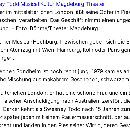
er im mittelalterlichen London läßt seine Opfer in Pies
schen, verarbeiten. Das Geschäft nimmt einen ung
ung. – Foto: Böhme/Theater Magdeburg
iner Musical-Hochburg. Inzwischen geben sich die Sta
inem Atemzug mit Wien, Hamburg, Köln oder Paris ge
ungen.
tephen Sondheim ist noch recht jung. 1979 kam es a
ritische Mischung aus makabrem Geschehen, schwarze
lalterlichen London. Er hat eine schöne Frau und ein 
 falscher Anschuldigung nach Australien, zerstört die 
n. Barker kehrt als Sweeney Todd nach 15 Jahren zu
t er später jeden mit einem Rasiermesserschnitt, der a
dreht und landen in den Pies seiner Wirtin, deren Ge