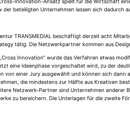
oss-Innovation-Ansatz spielt für die Wirtschaft ein
der beteiligten Unternehmen lassen sich dadurch au
ntur TRANSMEDIAL beschäftigt derzeit acht Mitarbei
rategy tätig. Die Netzwerkpartner kommen aus Design
„Cross Innovation“ wurde das Verfahren etwas modifi
etzt eine Ideenphase vorgeschaltet wird, zu der deut
en von einer Jury ausgewählt und können sich dann 
men, die mindestens zur Hälfte aus Kreativen beste
Weitere Netzwerk-Partner sind Unternehmen anderer
ke zu bereichern. Die Unterlagen für die zweite För