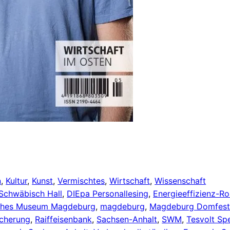
n
, 
Kultur
, 
Kunst
, 
Vermischtes
, 
Wirtschaft
, 
Wissenschaft
Schwäbisch Hall
, 
DIEpa Personallesing
, 
Energieeffizienz-R
isches Museum Magdeburg
, 
magdeburg
, 
Magdeburg Domfest
icherung
, 
Raiffeisenbank
, 
Sachsen-Anhalt
, 
SWM
, 
Tesvolt Sp