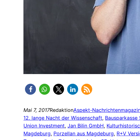
Mai 7, 2017
Redaktion
Aspekt-Nachrichtenmagazi
12. lange Nacht der Wissenschaft
, 
Bausparkasse 
Union Investment
, 
Jan Bilin GmbH
, 
Kulturhistor
Magdeburg
, 
Porzellan aus Magdeburg
, 
R+V Vers