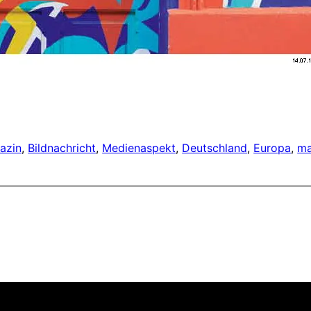
azin
, 
Bildnachricht
, 
Medien
aspekt
, 
Deutschland
, 
Europa
, 
ma