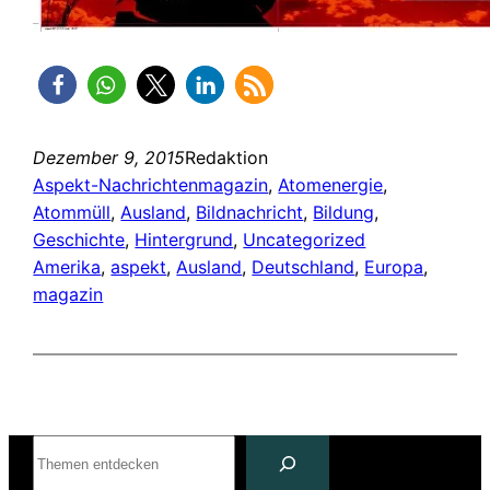
Dezember 9, 2015
Redaktion
Aspekt-Nachrichtenmagazin
, 
Atomenergie
, 
Atommüll
, 
Ausland
, 
Bildnachricht
, 
Bildung
, 
Geschichte
, 
Hintergrund
, 
Uncategorized
Amerika
, 
aspekt
, 
Ausland
, 
Deutschland
, 
Europa
, 
magazin
Suchen