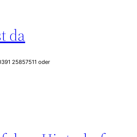
t da
 0391 25857511 oder